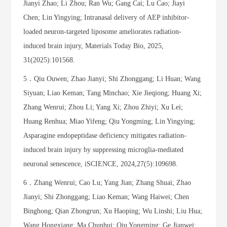
Jianyi Zhao; Li Zhou; Ran Wu; Gang Cai; Lu Cao; Jiayi
Chen; Lin Yingying; Intranasal delivery of AEP inhibitor-
loaded neuron-targeted liposome ameliorates radiation-
induced brain injury, Materials Today Bio, 2025,
31(2025):101568.
5．Qiu Ouwen; Zhao Jianyi; Shi Zhonggang; Li Huan; Wang
Siyuan; Liao Keman; Tang Minchao; Xie Jieqiong; Huang Xi;
Zhang Wenrui; Zhou Li; Yang Xi; Zhou Zhiyi; Xu Lei;
Huang Renhua; Miao Yifeng; Qiu Yongming; Lin Yingying;
Asparagine endopeptidase deficiency mitigates radiation-
induced brain injury by suppressing microglia-mediated
neuronal senescence, iSCIENCE, 2024,27(5):109698.
6．Zhang Wenrui; Cao Lu; Yang Jian; Zhang Shuai; Zhao
Jianyi; Shi Zhonggang; Liao Keman; Wang Haiwei; Chen
Binghong; Qian Zhongrun; Xu Haoping; Wu Linshi; Liu Hua;
Wang Hongxiang; Ma Chunhui; Qiu Yongming; Ge Jianwei;