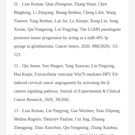
11．Liao Keman; Qian Zhongrun; Zhang Shuai; Chen
Binghong; Li Zhiqiang; Huang Renhua; Cheng Lilin; Wang
Tianwei; Yang Renhao; Lan Jin; Lu Xiaojie; Kong Lin; Song
Xiwen; Qiu Yongming; Lin Yingying; The LGMN pseudogene
promotes tumor progression by acting as a miR-495-3p
sponge in glioblastoma, Cancer letters, 2020, 490(2020): 111-
123.
12．Qiu Junun; Sun Shugen; Tang Xiaoyan; Lin Yingying;
Hua Keqin; Extracellular vesicular Wnt7b mediates HPV E6-
induced cervical cancer angiogenesis by activating the β-
catenin signaling pathway, Journal of Experimental & Clinical
Cancer Research, 2020, 39(260).
13．Liao Keman; Lin Yingying; Gao Weizhen; Xiao Zhipeng;
Medina Rogelio; Dmitriev Pauline; Cui Jing; Zhuang
Zhengping; Zhao Xiaochun; Qiu Yongming; Zhang Xiaohua;