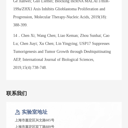
Ge Jianwei; Guo Liemei; Blocking lncRNA MALAT1/miR-
199a/ZHX1 Axis Inhibits Glioblastoma Proliferation and
Progression, Molecular Therapy-Nucleic Acids, 2019(18):
388-399.
14．Chen Xi; Wang Chen; Liao Keman; Zhou Sunhai; Cao
Lu; Chen Jiayi; Xu Chen; Lin Yingying; USP17 Suppresses
Tumorigenesis and Tumor Growth through Deubiquitinating
AEP, International Journal of Biological Sciences,
2019,15(4):738-748.
联系我们
实验室地址
上海市嘉定区兴文路605号
上海市嘉定区双丁路889号