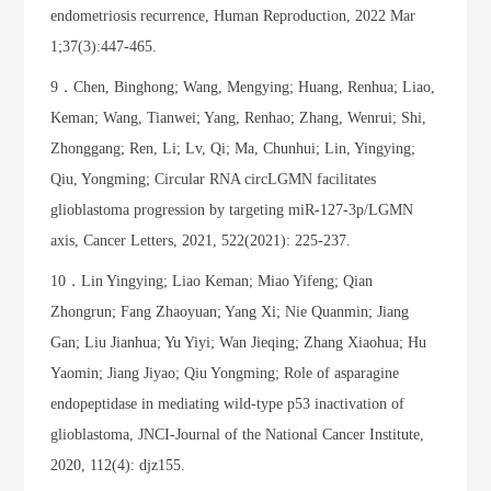
endometriosis recurrence, Human Reproduction, 2022 Mar
1;37(3):447-465.
9．Chen, Binghong; Wang, Mengying; Huang, Renhua; Liao,
Keman; Wang, Tianwei; Yang, Renhao; Zhang, Wenrui; Shi,
Zhonggang; Ren, Li; Lv, Qi; Ma, Chunhui; Lin, Yingying;
Qiu, Yongming; Circular RNA circLGMN facilitates
glioblastoma progression by targeting miR-127-3p/LGMN
axis, Cancer Letters, 2021, 522(2021): 225-237.
10．Lin Yingying; Liao Keman; Miao Yifeng; Qian
Zhongrun; Fang Zhaoyuan; Yang Xi; Nie Quanmin; Jiang
Gan; Liu Jianhua; Yu Yiyi; Wan Jieqing; Zhang Xiaohua; Hu
Yaomin; Jiang Jiyao; Qiu Yongming; Role of asparagine
endopeptidase in mediating wild-type p53 inactivation of
glioblastoma, JNCI-Journal of the National Cancer Institute,
2020, 112(4): djz155.