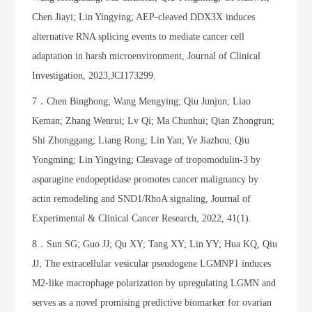
Chen Jiayi; Lin Yingying; AEP-cleaved DDX3X induces
alternative RNA splicing events to mediate cancer cell
adaptation in harsh microenvironment, Journal of Clinical
Investigation, 2023,JCI173299.
7．Chen Binghong; Wang Mengying; Qiu Junjun; Liao
Keman; Zhang Wenrui; Lv Qi; Ma Chunhui; Qian Zhongrun;
Shi Zhonggang; Liang Rong; Lin Yan; Ye Jiazhou; Qiu
Yongming; Lin Yingying; Cleavage of tropomodulin-3 by
asparagine endopeptidase promotes cancer malignancy by
actin remodeling and SND1/RhoA signaling, Journal of
Experimental & Clinical Cancer Research, 2022, 41(1).
8．Sun SG; Guo JJ; Qu XY; Tang XY; Lin YY; Hua KQ, Qiu
JJ; The extracellular vesicular pseudogene LGMNP1 induces
M2-like macrophage polarization by upregulating LGMN and
serves as a novel promising predictive biomarker for ovarian