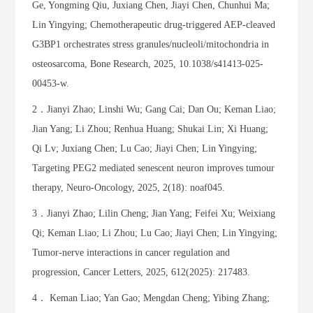
Ge, Yongming Qiu, Juxiang Chen, Jiayi Chen, Chunhui Ma;
Lin Yingying; Chemotherapeutic drug-triggered AEP-cleaved
G3BP1 orchestrates stress granules/nucleoli/mitochondria in
osteosarcoma, Bone Research, 2025, 10.1038/s41413-025-
00453-w.
2．Jianyi Zhao; Linshi Wu; Gang Cai; Dan Ou; Keman Liao;
Jian Yang; Li Zhou; Renhua Huang; Shukai Lin; Xi Huang;
Qi Lv; Juxiang Chen; Lu Cao; Jiayi Chen; Lin Yingying;
Targeting PEG2 mediated senescent neuron improves tumour
therapy, Neuro-Oncology, 2025, 2(18): noaf045.
3．Jianyi Zhao; Lilin Cheng; Jian Yang; Feifei Xu; Weixiang
Qi; Keman Liao; Li Zhou; Lu Cao; Jiayi Chen; Lin Yingying;
Tumor-nerve interactions in cancer regulation and
progression, Cancer Letters, 2025, 612(2025): 217483.
4． Keman Liao; Yan Gao; Mengdan Cheng; Yibing Zhang;